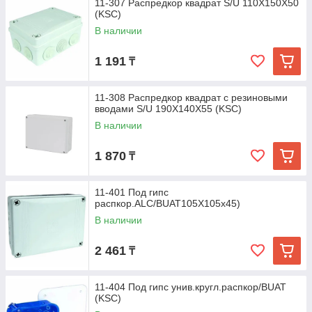
11-307 Распредкор квадрат S/U 110X150X50
(KSC)
В наличии
1 191
₸
11-308 Распредкор квадрат с резиновыми
вводами S/U 190X140X55 (KSC)
В наличии
1 870
₸
11-401 Под гипс
распкор.ALC/BUAT105X105х45)
В наличии
2 461
₸
11-404 Под гипс унив.кругл.распкор/BUAT
(KSC)