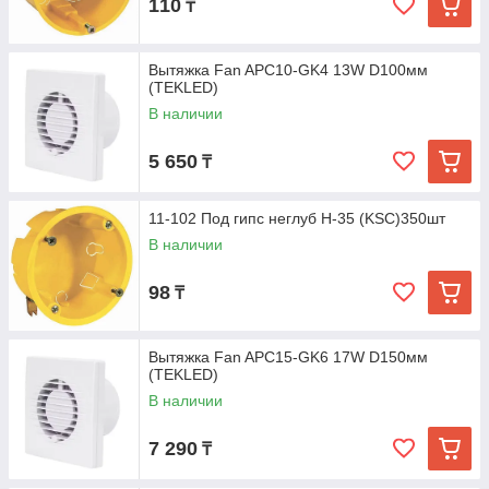
110
₸
Вытяжка Fan APC10-GK4 13W D100мм
(TEKLED)
В наличии
5 650
₸
11-102 Под гипс неглуб H-35 (KSC)350шт
В наличии
98
₸
Вытяжка Fan APC15-GK6 17W D150мм
(TEKLED)
В наличии
7 290
₸