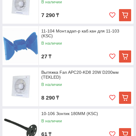
В наличии
7 290
₸
11-104 Монт.адап-р каб.кан для 11-103
(KSC)
В наличии
27
₸
Вытяжка Fan APC20-KD8 20W D200мм
(TEKLED)
В наличии
8 290
₸
10-106 Зонтик 180MM (KSC)
В наличии
61
₸