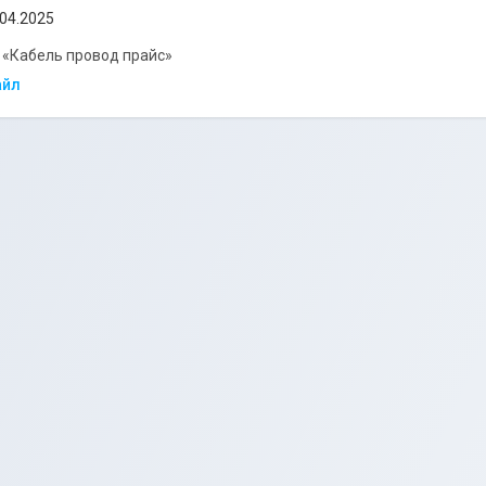
.04.2025
 «Кабель провод прайс»
айл