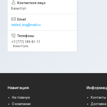
Бахытгул
tekled_krg@mail.ru
+7 (777) 189-81-11
Бахытгуль
Навигация
Информац
На главную
Контакты
О компании
Доставка 