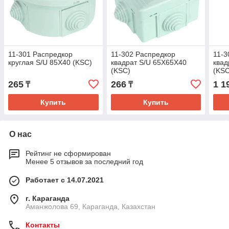
11-301 Распредкор
11-302 Распредкор
11-3
круглая S/U 85X40 (KSC)
квадрат S/U 65X65X40
квад
(KSC)
(KSC
265
266
1 1
₸
₸
Купить
Купить
О нас
Рейтинг не сформирован
Менее 5 отзывов за последний год
Работает с 14.07.2021
г. Караганда
Аманжолова 69, Караганда, Казахстан
Контакты