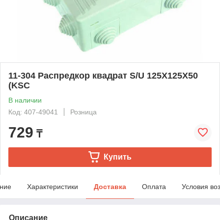
11-304 Распредкор квадрат S/U 125X125X50
(KSC
В наличии
Код: 407-49041
Розница
729
₸
Купить
ние
Характеристики
Доставка
Оплата
Условия во
Описание