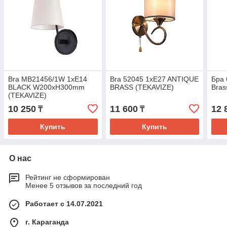
Bra MB21456/1W 1xE14
Bra 52045 1xE27 ANTIQUE
Бра 
BLACK W200xH300mm
BRASS (TEKAVIZE)
Bras
(TEKAVIZE)
10 250
11 600
12 
₸
₸
Купить
Купить
О нас
Рейтинг не сформирован
Менее 5 отзывов за последний год
Работает с 14.07.2021
г. Караганда