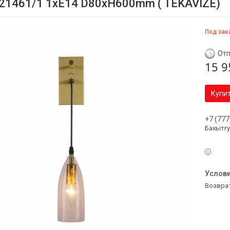
21461/1 1xE14 D80xH600mm ( TEKAVIZE)
Под зак
Отп
15 9
Купи
+7 (777
Бахытг
возвра