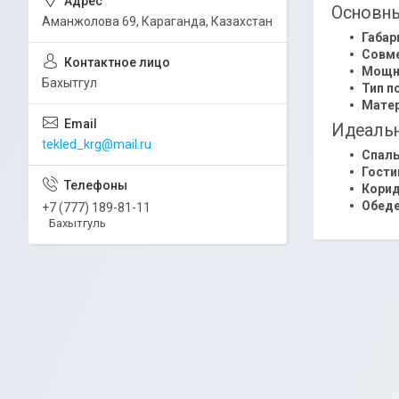
Основны
Аманжолова 69, Караганда, Казахстан
Габар
Совм
Мощн
Бахытгул
Тип п
Матер
Идеальн
tekled_krg@mail.ru
Спаль
Гости
Кори
Обеде
+7 (777) 189-81-11
Бахытгуль