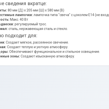
е сведения вкратце:
иты:
80 мм (Д) x 205 мм (Ш) x 580 мм (В)
естимые лампочки:
лампочка типа "свеча" с цоколем E14 (не вход
ость:
Макс. 40 Вт
одвески:
регулируемый трос.
иал:
сталь, нержавеющая сталь и стекло.
о подходит для:
ни:
Создает мягкое, рассеянное свечение.
ная:
Создает теплую и уютную атмосферу.
доры:
Обеспечивают функциональное и стильное освещение.
нные зоны:
Создают изысканную атмосферу.