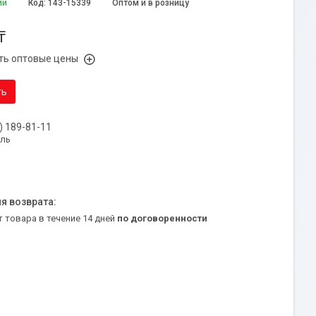
ии
Код:
143-15339
Оптом и в розницу
₸
ть оптовые цены
ть
) 189-81-11
уль
т товара в течение 14 дней
по договоренности