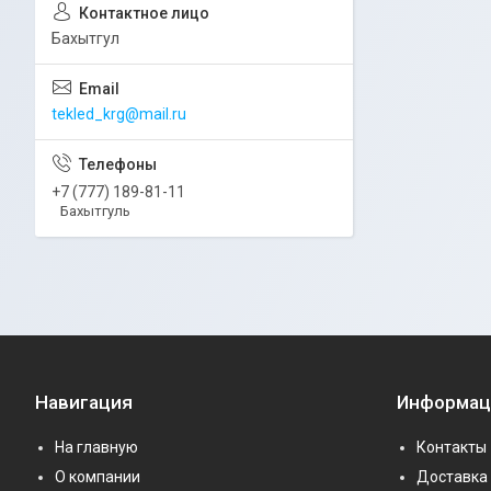
Бахытгул
tekled_krg@mail.ru
+7 (777) 189-81-11
Бахытгуль
Навигация
Информац
На главную
Контакты
О компании
Доставка 