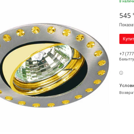
В налич
545 
Показа
Купи
+7 (777
Бахытг
возвра