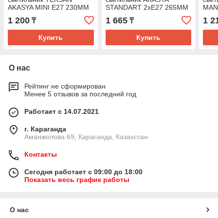
AKASYA MINI E27 230MM
STANDART 2хE27 265MM
MAN
230
1 200
1 665
1 2
₸
₸
Купить
Купить
О нас
Рейтинг не сформирован
Менее 5 отзывов за последний год
Работает с 14.07.2021
г. Караганда
Аманжолова 69, Караганда, Казахстан
Контакты
Сегодня работает с 09:00 до 18:00
Показать весь график работы
О нас