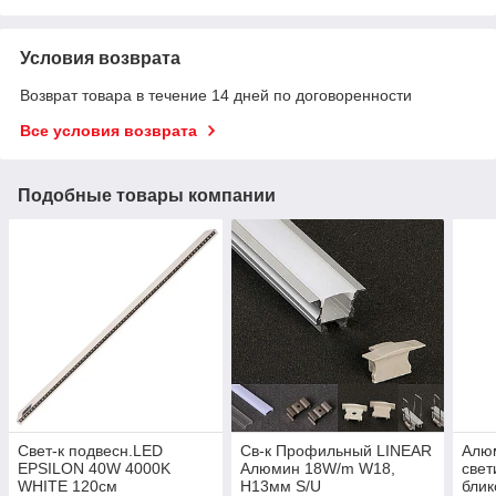
Условия возврата
Возврат товара в течение 14 дней по договоренности
Все условия возврата
Подобные товары компании
Свет-к подвесн.LED
Св-к Профильный LINEAR
Алю
EPSILON 40W 4000K
Алюмин 18W/m W18,
свет
WHITE 120см
H13мм S/U
блик