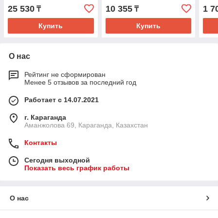
18WxLEDx1/24V IP20 (без
25 530
10 355
1 7
₸
₸
драйвер)
Купить
Купить
О нас
Рейтинг не сформирован
Менее 5 отзывов за последний год
Работает с 14.07.2021
г. Караганда
Аманжолова 69, Караганда, Казахстан
Контакты
Сегодня выходной
Показать весь график работы
О нас