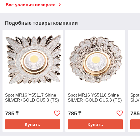
Все условия возврата
Подобные товары компании
Spot MR16 YS5117 Shine
Spot MR16 YS5118 Shine
Spot
SILVER+GOLD GU5.3 (TS)
SILVER+GOLD GU5.3 (TS)
SIL
785
785
785
₸
₸
Купить
Купить