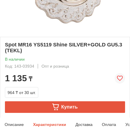
Spot MR16 YS5119 Shine SILVER+GOLD GU5.3
(TEKL)
В наличии
Код: 143-03934
Опт и розница
1 135
₸
964 ₸
от 30 шт.
Купить
Описание
Характеристики
Доставка
Оплата
Ус