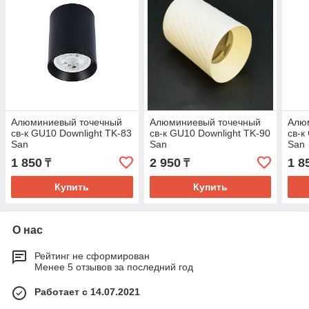
Алюминиевый точечный
Алюминиевый точечный
Алю
св-к GU10 Downlight TK-83
св-к GU10 Downlight TK-90
св-к
San
San
San
1 850
2 950
1 8
₸
₸
Купить
Купить
О нас
Рейтинг не сформирован
Менее 5 отзывов за последний год
Работает с 14.07.2021