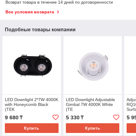
Возврат товара в течение 14 дней по договоренности
Все условия возврата
Подобные товары компании
LED Downlight 2*7W 4000K
LED Downlight Adjustable
Adju
with Honeycomb Black
Gimbal 7W 4000K White
RQ10
(TEK
(TE
Surf
way 
9 680
5 330
5 9
₸
₸
(TE
Купить
Купить