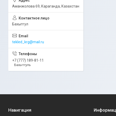
Аманжолова 69, Караганда, Казахстан
Бахытгул
tekled_krg@mail.ru
+7 (777) 189-81-11
Бахытгуль
Навигация
Информац