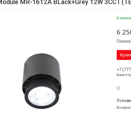
odule MR-1612A BLack+Grey 12W 3CCT (T
В налич
6 25
Показа
Купи
+7 (777
Бахытг
возвра