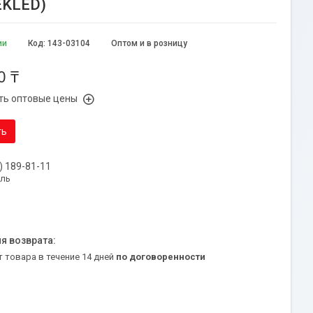
EKLED)
ии
Код:
143-03104
Оптом и в розницу
0 ₸
ть оптовые цены
ть
) 189-81-11
уль
т товара в течение 14 дней
по договоренности