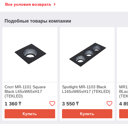
Все условия возврата
Подобные товары компании
Спот MR-1101 Square
Spotlight MR-1103 Black
MR1
Black L65xW65xH17
L165xW65xH17 (TEKLED)
BLa
(TEKLED)
(TE
1 360
3 550
4 8
₸
₸
Купить
Купить