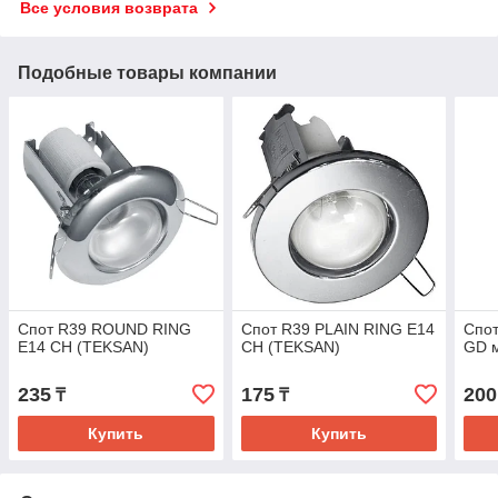
Все условия возврата
Подобные товары компании
Спот R39 ROUND RING
Спот R39 PLAIN RING E14
Спот
E14 CH (TEKSAN)
CH (TEKSAN)
GD 
235
175
200
₸
₸
Купить
Купить