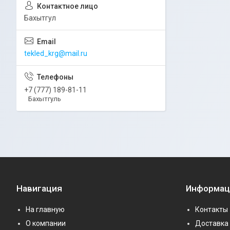
Бахытгул
tekled_krg@mail.ru
+7 (777) 189-81-11
Бахытгуль
Навигация
Информац
На главную
Контакты
О компании
Доставка 