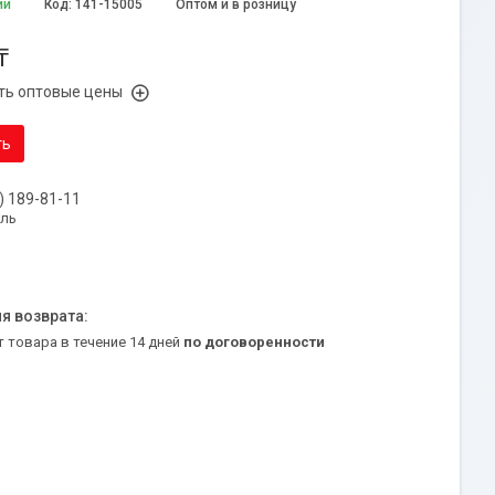
ии
Код:
141-15005
Оптом и в розницу
₸
ть оптовые цены
ть
) 189-81-11
уль
т товара в течение 14 дней
по договоренности