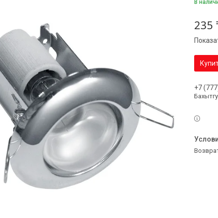
В налич
235 
Показа
Купи
+7 (777
Бахытг
возвра