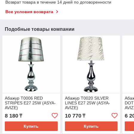
Возврат товара в течение 14 дней по договоренности
Все условия возврата
Подобные товары компании
Абажур T0006 RED
Абажур T0020 SILVER
Аба
STRIPES E27 25W (ASYA-
LINES E27 25W (ASYA-
DOT
AVIZE)
AVIZE)
AVIZ
8 180
10 770
6 2
₸
₸
Купить
Купить