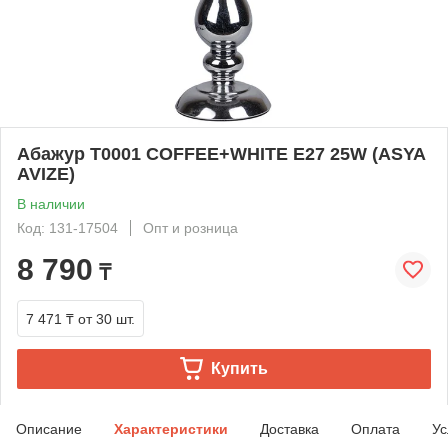
Абажур T0001 COFFEE+WHITE E27 25W (ASYA
AVIZE)
В наличии
Код: 131-17504
Опт и розница
8 790
₸
7 471 ₸
от 30 шт.
Купить
Описание
Характеристики
Доставка
Оплата
Ус