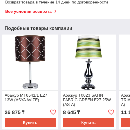
Возврат товара в течение 14 дней по договоренности
Все условия возврата
Подобные товары компании
Абажур MT8541/1 E27
Абажур T0023 SATIN
Аба
13W (ASYA AVIZE)
FABRIC GREEN E27 25W
TRI
(AS-A)
A)
26 875
8 645
11 
₸
₸
Купить
Купить