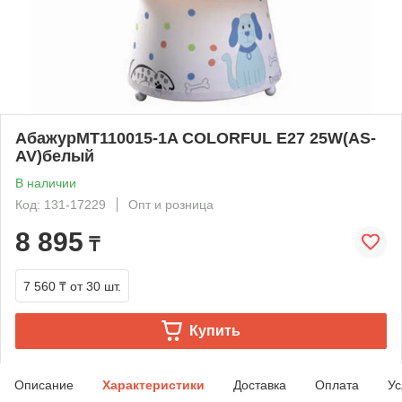
АбажурMT110015-1A COLORFUL E27 25W(AS-
AV)белый
В наличии
Код: 131-17229
Опт и розница
8 895
₸
7 560 ₸
от 30 шт.
Купить
Описание
Характеристики
Доставка
Оплата
Ус