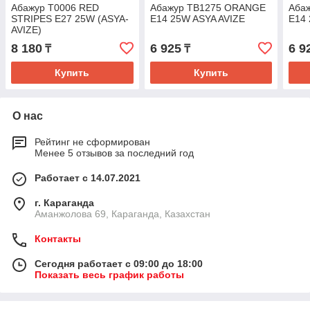
Абажур T0006 RED
Абажур TB1275 ORANGE
Аба
STRIPES E27 25W (ASYA-
E14 25W ASYA AVIZE
E14 
AVIZE)
8 180
6 925
6 9
₸
₸
Купить
Купить
О нас
Рейтинг не сформирован
Менее 5 отзывов за последний год
Работает с 14.07.2021
г. Караганда
Аманжолова 69, Караганда, Казахстан
Контакты
Сегодня работает с 09:00 до 18:00
Показать весь график работы