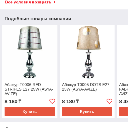
Все условия возврата
Подобные товары компании
Абажур T0006 RED
Абажур T0005 DOTS E27
Аба
STRIPES E27 25W (ASYA-
25W (ASYA-AVIZE)
FABR
AVIZE)
AVIZ
8 180
8 180
8 4
₸
₸
Купить
Купить