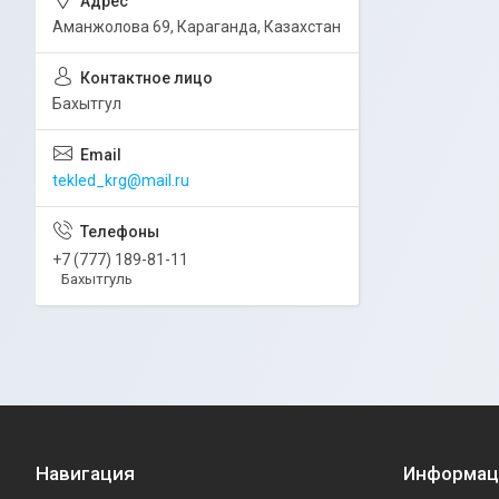
Аманжолова 69, Караганда, Казахстан
Бахытгул
tekled_krg@mail.ru
+7 (777) 189-81-11
Бахытгуль
Навигация
Информац