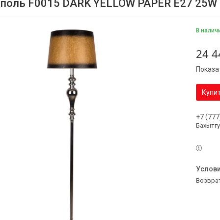
аполь F0015 DARK YELLOW PAPER E27 25W 
В налич
24 4
Показа
Купи
+7 (777
Бахытг
возвра