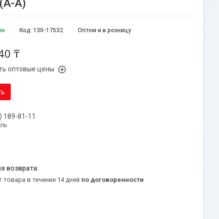
(A-A)
ии
Код:
130-17532
Оптом и в розницу
40 ₸
ть оптовые цены
ть
) 189-81-11
уль
т товара в течение 14 дней
по договоренности