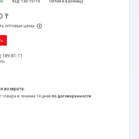
ии
Код:
130-15110
Оптом и в розницу
0 ₸
ть оптовые цены
ть
) 189-81-11
уль
т товара в течение 14 дней
по договоренности