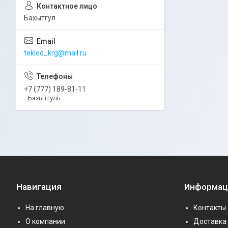
Бахытгул
tekled_krg@mail.ru
+7 (777) 189-81-11
Бахытгуль
Навигация
Информац
На главную
Контакты
О компании
Доставка 