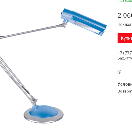
В налич
2 06
Показа
Купи
+7 (777
Бахытг
возвра