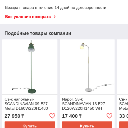
Возврат товара в течение 14 дней по договоренности
Все условия возврата
Подобные товары компании
Св-к напольный
Napol. Sv-k
Св-к
SCANDINAVIAN 09 E27
SCANDINAVIAN 13 E27
SCA
Metal D160W220H1480
D120W220H1450 WH
Met
GREEN
27 950
17 400
33 
₸
₸
Купить
Купить