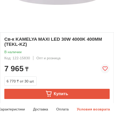
Св-к KAMELYA MAXI LED 30W 4000K 400MM
(TEKL-KZ)
В наличии
Код: 122-15830
Опт и розница
7 965
₸
6 770 ₸
от 30 шт.
Купить
Характеристики
Доставка
Оплата
Условия возврата