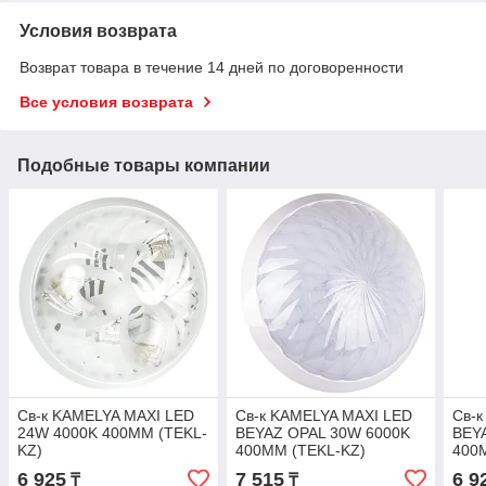
Условия возврата
Возврат товара в течение 14 дней по договоренности
Все условия возврата
Подобные товары компании
Св-к KAMELYA MAXI LED
Св-к KAMELYA MAXI LED
Св-
24W 4000K 400MM (TEKL-
BEYAZ OPAL 30W 6000K
BEY
KZ)
400MM (TEKL-KZ)
400
6 925
7 515
6 9
₸
₸