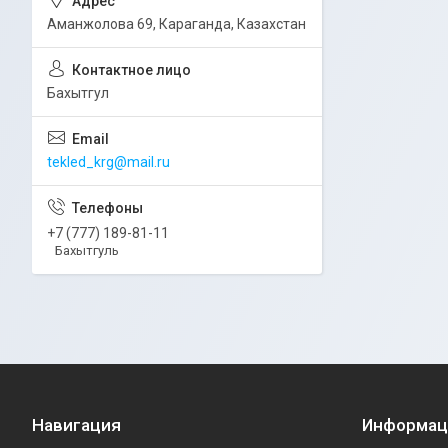
Аманжолова 69, Караганда, Казахстан
Бахытгул
tekled_krg@mail.ru
+7 (777) 189-81-11
Бахытгуль
Навигация
Информац