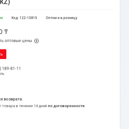
KZ)
ии
Код:
122-15815
Оптом и в розницу
0 ₸
ть оптовые цены
ть
) 189-81-11
уль
т товара в течение 14 дней
по договоренности