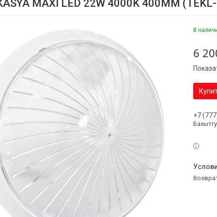
KASYA MAXI LED 22W 4000K 400MM (TEKL-
В налич
6 20
Показа
Купи
+7 (777
Бахытг
возвра