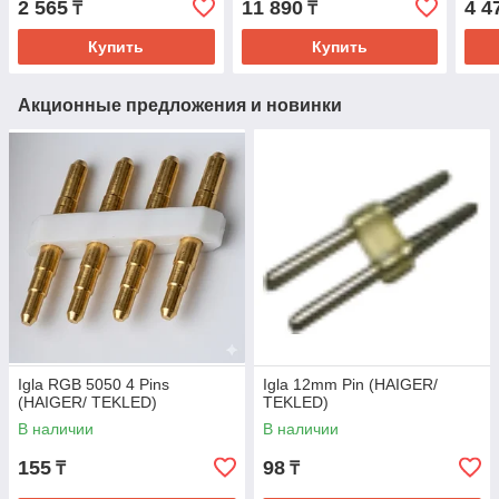
2 565
11 890
4 4
₸
₸
Купить
Купить
Акционные предложения и новинки
Igla RGB 5050 4 Pins
Igla 12mm Pin (HAIGER/
(HAIGER/ TEKLED)
TEKLED)
В наличии
В наличии
155
98
₸
₸