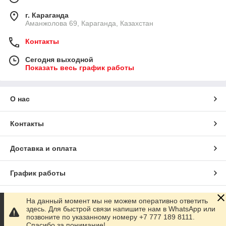
г. Караганда
Аманжолова 69, Караганда, Казахстан
Контакты
Сегодня выходной
Показать весь график работы
О нас
Контакты
Доставка и оплата
График работы
Полная версия сайта
На данный момент мы не можем оперативно ответить
здесь. Для быстрой связи напишите нам в WhatsApp или
позвоните по указанному номеру +7 777 189 8111.
Сайт создан на маркетплейсе
Satu.kz
Спасибо за понимание!