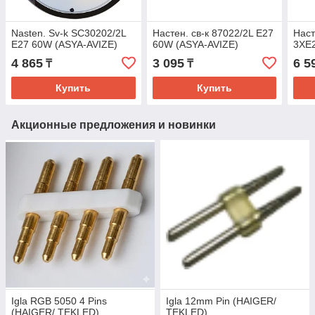
Nastеn. Sv-k SC30202/2L
Настен. св-к 87022/2L E27
Наст
E27 60W (ASYA-AVIZE)
60W (ASYA-AVIZE)
3XE2
4 865
3 095
6 5
₸
₸
Купить
Купить
Акционные предложения и новинки
Igla RGB 5050 4 Pins
Igla 12mm Pin (HAIGER/
(HAIGER/ TEKLED)
TEKLED)