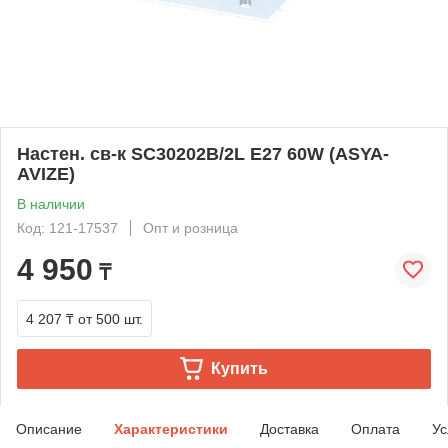
Настен. св-к SC30202B/2L E27 60W (ASYA-
AVIZE)
В наличии
Код: 121-17537
Опт и розница
4 950
₸
4 207 ₸
от 500 шт.
Купить
Описание
Характеристики
Доставка
Оплата
Ус