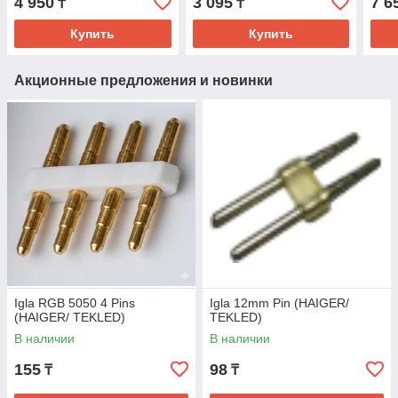
4 950
3 095
7 6
₸
₸
Купить
Купить
Акционные предложения и новинки
Igla RGB 5050 4 Pins
Igla 12mm Pin (HAIGER/
(HAIGER/ TEKLED)
TEKLED)
В наличии
В наличии
155
98
₸
₸