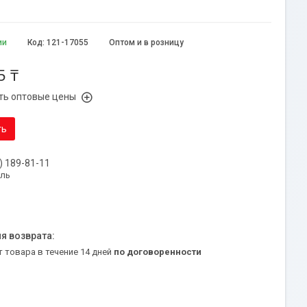
ии
Код:
121-17055
Оптом и в розницу
5 ₸
ть оптовые цены
ть
) 189-81-11
уль
т товара в течение 14 дней
по договоренности