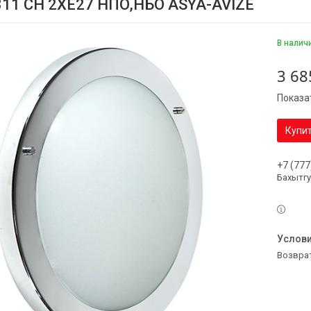
811 СH 2XE27 НПО,НБО ASYA-AVIZE
В налич
3 68
Показа
Купи
+7 (777
Бахытг
возвра