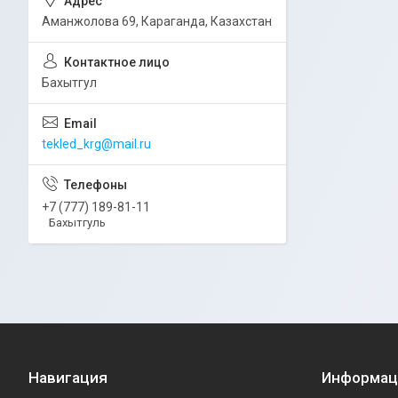
Аманжолова 69, Караганда, Казахстан
Бахытгул
tekled_krg@mail.ru
+7 (777) 189-81-11
Бахытгуль
Навигация
Информац