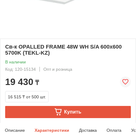
Св-к OPALLED FRAME 48W WH S/A 600x600
5700K (TEKL-KZ)
В наличии
Код: 120-15134
Опт и розница
19 430
₸
16 515 ₸
от 500 шт.
Купить
Описание
Характеристики
Доставка
Оплата
Ус