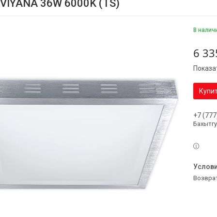
 VIYANA 36W 6000K (TS)
В налич
6 33
Показа
Купи
+7 (777
Бахытг
возвра