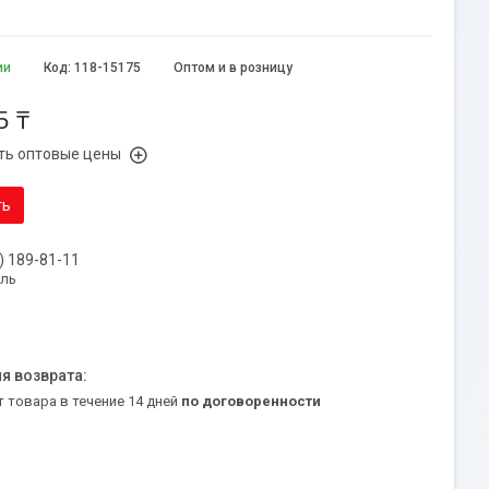
ии
Код:
118-15175
Оптом и в розницу
5 ₸
ть оптовые цены
ть
) 189-81-11
уль
т товара в течение 14 дней
по договоренности