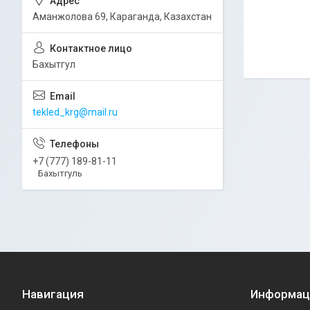
Аманжолова 69, Караганда, Казахстан
Бахытгул
tekled_krg@mail.ru
+7 (777) 189-81-11
Бахытгуль
Навигация
Информац