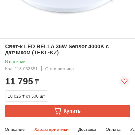
Свет-к LED BELLA 36W Sensor 4000K с
датчиком (TEKL-KZ)
В наличии
Код: 118-033551
Опт и розница
11 795
₸
10 025 ₸
от 500 шт.
Купить
Описание
Характеристики
Доставка
Оплата
Ус