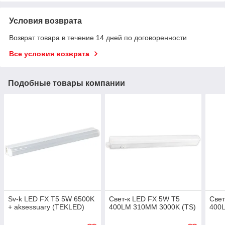
Условия возврата
Возврат товара в течение 14 дней по договоренности
Все условия возврата
Подобные товары компании
Sv-k LED FX T5 5W 6500K
Свет-к LED FX 5W T5
Свет
+ aksessuary (TEKLED)
400LM 310MM 3000K (TS)
400