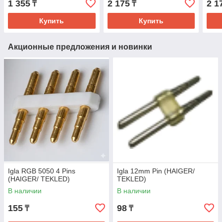
1 355
2 175
2 1
₸
₸
Купить
Купить
Акционные предложения и новинки
Igla RGB 5050 4 Pins
Igla 12mm Pin (HAIGER/
(HAIGER/ TEKLED)
TEKLED)
В наличии
В наличии
155
98
₸
₸