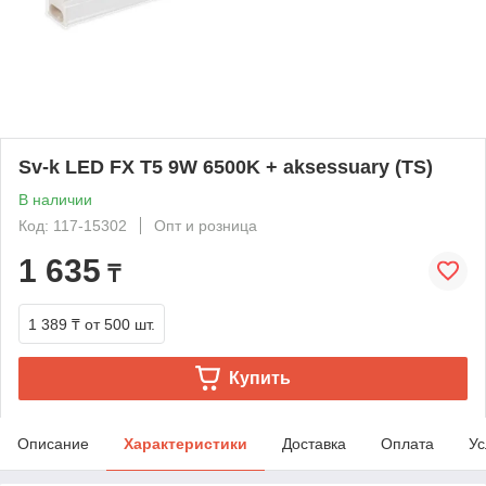
Sv-k LED FX T5 9W 6500K + aksessuary (TS)
В наличии
Код: 117-15302
Опт и розница
1 635
₸
1 389 ₸
от 500 шт.
Купить
Описание
Характеристики
Доставка
Оплата
Ус