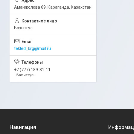
Аманжолова 69, Караганда, Казахстан
Бахытгул
tekled_krg@mail.ru
+7 (777) 189-81-11
Бахытгуль
Навигация
Информац