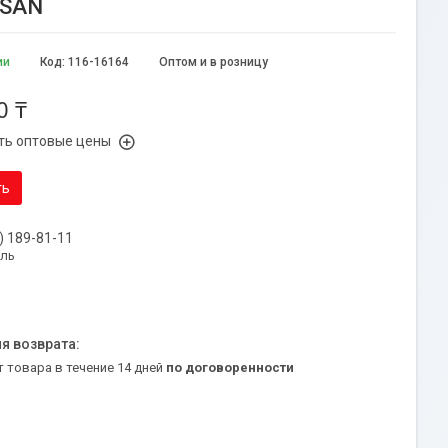
TSAN
ии
Код:
116-16164
Оптом и в розницу
0 ₸
ть оптовые цены
ть
) 189-81-11
уль
т товара в течение 14 дней
по договоренности