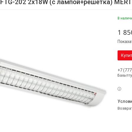
 FTG-202 2х18W (с лампой+решетка) MER
В налич
1 85
Показа
Купи
+7 (777
Бахытг
возвра