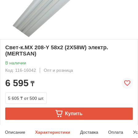
Свет-к.MX 208-Y 58х2 (2X58W) электр.
(MERTSAN)
В наличии
Код: 116-16042
Опт и розница
6 595
₸
5 605 ₸
от 500 шт.
Купить
Описание
Характеристики
Доставка
Оплата
Ус