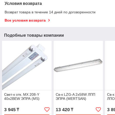
Условия возврата
Возврат товара в течение 14 дней по договоренности
Все условия возврата
Подобные товары компании
Свет-к отк. MX 208-Y
Св-к LZG-A 2х58W ЛПП
Св-
40х2BEW ЭПРА (MS)
ЭПРА (MERTSAN)
ЛПО
3 945
13 420
3 8
₸
₸