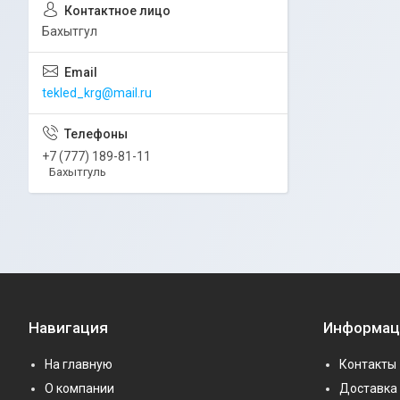
Бахытгул
tekled_krg@mail.ru
+7 (777) 189-81-11
Бахытгуль
Навигация
Информац
На главную
Контакты
О компании
Доставка 