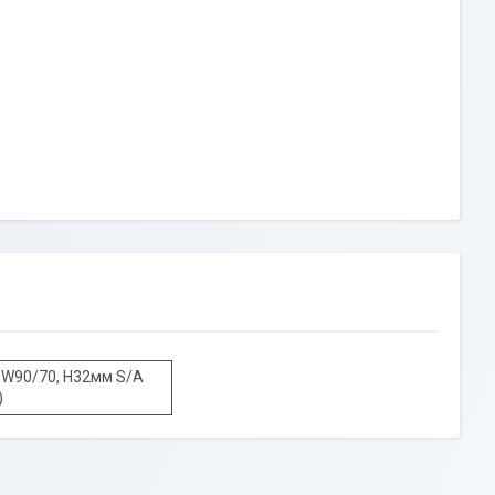
W90/70, H32мм S/A
)