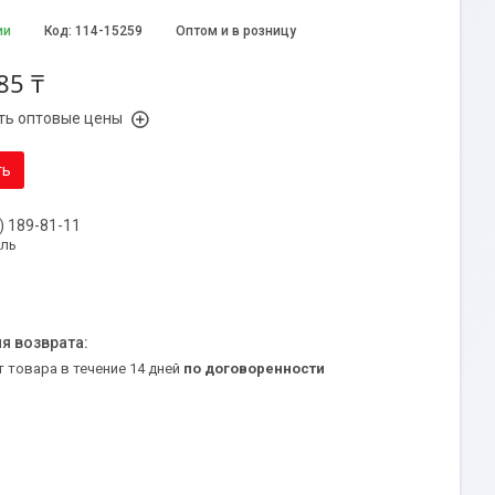
ии
Код:
114-15259
Оптом и в розницу
85 ₸
ть оптовые цены
ть
) 189-81-11
уль
т товара в течение 14 дней
по договоренности