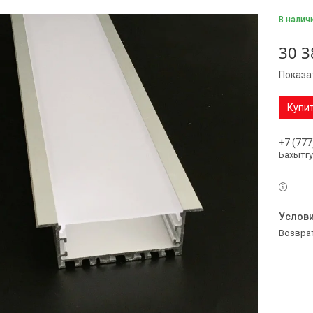
В налич
30 3
Показа
Купи
+7 (777
Бахытг
возвра