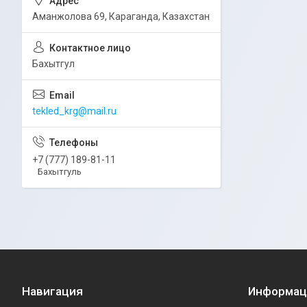
Аманжолова 69, Караганда, Казахстан
Бахытгул
tekled_krg@mail.ru
+7 (777) 189-81-11
Бахытгуль
Навигация
Информац