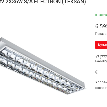
RV 2Х36W S/A ELECTRON (TEKSAN)
В налич
6 59
Показа
Купи
+7 (777
Бахытг
возвра