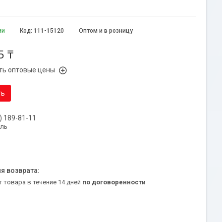
ии
Код:
111-15120
Оптом и в розницу
5 ₸
ть оптовые цены
ть
) 189-81-11
уль
т товара в течение 14 дней
по договоренности