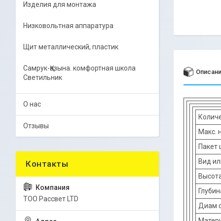
Изделия для монтажа
Низковольтная аппаратура
Щит металлический, пластик
Самрук-Қазына. комфортная школа
Описан
Светильник
О нас
Колич
Отзывы
Макс. 
Пакет ш
Вид ил
Высота
Глубин
ТОО Рассвет LTD
Диам о
Матер