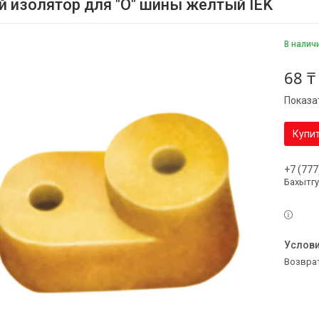
й изолятор для "О" шины желтый IEK
В налич
68 ₸
Показа
Купи
+7 (777
Бахытг
возвра