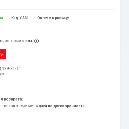
ии
Код:
YIS31
Оптом и в розницу
ть оптовые цены
ть
) 189-81-11
уль
т товара в течение 14 дней
по договоренности