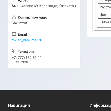
Аманжолова 69, Караганда, Казахстан
Расст
Цвет
Ширин
Бахытгул
tekled_krg@mail.ru
+7 (777) 189-81-11
Бахытгуль
Навигация
Информац