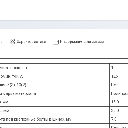
ие
Характеристики
Информация для заказа
ество полюсов
1
номин. ток, А
125
ин 5(3), 10(2)
Нет
и марка материала
Полипро
, мм
15.0
а, мм
29.0
тв под крепежные болты в шинах, мм
7.0
иал
Пластик