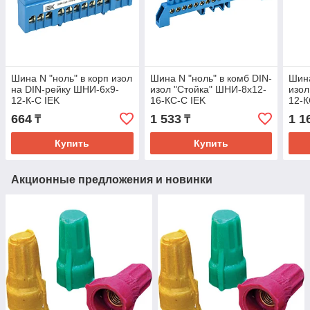
Шина N "ноль" в корп изол
Шина N "ноль" в комб DIN-
Шина
на DIN-рейку ШНИ-6х9-
изол "Стойка" ШНИ-8х12-
изол
12-К-С IEK
16-КС-С IEK
12-К
664
1 533
1 1
₸
₸
Купить
Купить
Акционные предложения и новинки