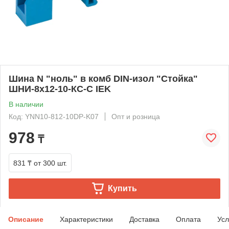
Шина N "ноль" в комб DIN-изол "Стойка"
ШНИ-8х12-10-КС-С IEK
В наличии
Код: YNN10-812-10DP-K07
Опт и розница
978
₸
831 ₸
от 300 шт.
Купить
Описание
Характеристики
Доставка
Оплата
Усл