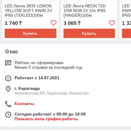
LED Лента 2835 LEMON
LED Лента NEON 72D
LED
YELLOW SOFT 6W/M 2V
10W RGB 2V 10x IP65
6W/
IP65 (TEKLED)100м
(HAIGER)100м
IP6
1 740
3 065
1 3
₸
₸
Купить
Купить
О нас
Рейтинг не сформирован
Менее 5 отзывов за последний год
Работает с 14.07.2021
г. Караганда
Аманжолова 69, Караганда, Казахстан
Контакты
Сегодня работает с 09:00 до 18:00
Показать весь график работы