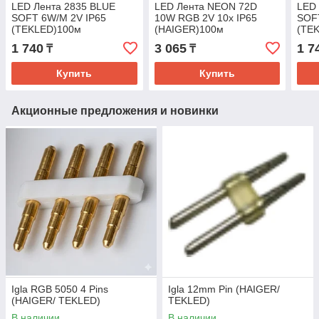
LED Лента 2835 BLUE
LED Лента NEON 72D
LED 
SOFT 6W/M 2V IP65
10W RGB 2V 10x IP65
SOF
(TEKLED)100м
(HAIGER)100м
(TE
1 740
3 065
1 7
₸
₸
Купить
Купить
Акционные предложения и новинки
Igla RGB 5050 4 Pins
Igla 12mm Pin (HAIGER/
(HAIGER/ TEKLED)
TEKLED)
В наличии
В наличии