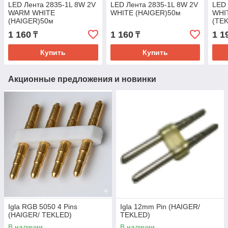
LED Лента 2835-1L 8W 2V
LED Лента 2835-1L 8W 2V
LED 
WARM WHITE
WHITE (HAIGER)50м
WHI
(HAIGER)50м
(TE
1 160
1 160
1 1
₸
₸
Купить
Купить
Акционные предложения и новинки
Igla RGB 5050 4 Pins
Igla 12mm Pin (HAIGER/
(HAIGER/ TEKLED)
TEKLED)
В наличии
В наличии