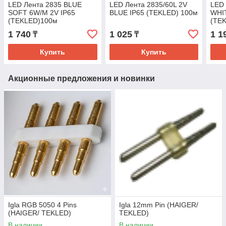
LED Лента 2835 BLUE
LED Лента 2835/60L 2V
LED 
SOFT 6W/M 2V IP65
BLUE IP65 (TEKLED) 100м
WHI
(TEKLED)100м
(TE
1 740
1 025
1 1
₸
₸
Купить
Купить
Акционные предложения и новинки
Igla RGB 5050 4 Pins
Igla 12mm Pin (HAIGER/
(HAIGER/ TEKLED)
TEKLED)
В наличии
В наличии