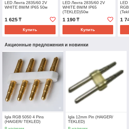
LED Лента 2835/60 2V
LED Лента 2835/60 2V
LED 
WHITE 8W/M IP65 50м
WHITE 8W/M IP65
RGB
(TEKLED)50м
(Tek
1 625
1 190
1 7
₸
₸
Купить
Купить
Акционные предложения и новинки
Igla RGB 5050 4 Pins
Igla 12mm Pin (HAIGER/
(HAIGER/ TEKLED)
TEKLED)
В наличии
В наличии