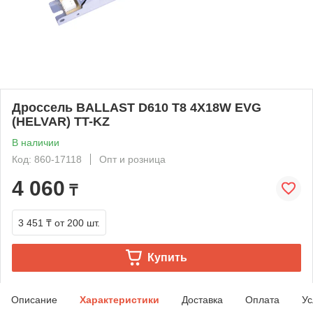
Дроссель BALLAST D610 T8 4X18W EVG
(HELVAR) TT-KZ
В наличии
Код: 860-17118
Опт и розница
4 060
₸
3 451 ₸
от 200 шт.
Купить
Описание
Характеристики
Доставка
Оплата
Ус