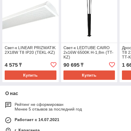
Свет-к LINEAR PRIZMATIK
Свет-к LEDTUBE CAIRO
Дро
2X18W T8 IP20 (TEKL-KZ)
2x16W 6500K H-1,8m (TT-
T8 
KZ)
TT-
4 575
90 695
1 6
₸
₸
Купить
Купить
О нас
Рейтинг не сформирован
Менее 5 отзывов за последний год
Работает с 14.07.2021
г. Караганда