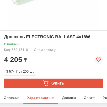
Дроссель ELECTRONIC BALLAST 4х18W
В наличии
Код: 860-15118
Опт и розница
4 205
₸
3 574 ₸
от 200 шт.
Купить
Описание
Характеристики
Доставка
Оплата
Ус