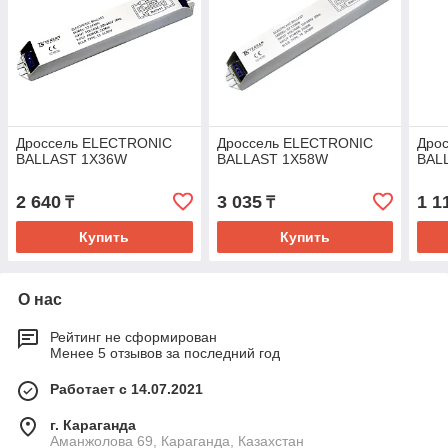
Дроссель ELECTRONIC
Дроссель ELECTRONIC
Дро
BALLAST 1X36W
BALLAST 1X58W
BAL
2 640
3 035
1 1
₸
₸
Купить
Купить
О нас
Рейтинг не сформирован
Менее 5 отзывов за последний год
Работает с 14.07.2021
г. Караганда
Аманжолова 69, Караганда, Казахстан