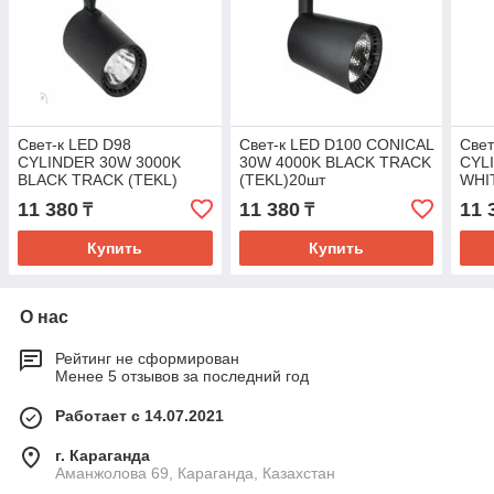
Свет-к LED D98
Свет-к LED D100 CONICAL
Свет
CYLINDER 30W 3000K
30W 4000K BLACK TRACK
CYL
BLACK TRACK (TEKL)
(TEKL)20шт
WHI
20шт
(TE
11 380
11 380
11 
₸
₸
Купить
Купить
О нас
Рейтинг не сформирован
Менее 5 отзывов за последний год
Работает с 14.07.2021
г. Караганда
Аманжолова 69, Караганда, Казахстан