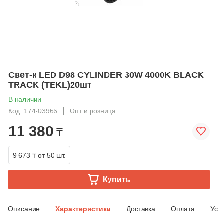
Свет-к LED D98 CYLINDER 30W 4000K BLACK
TRACK (TEKL)20шт
В наличии
Код: 174-03966
Опт и розница
11 380
₸
9 673 ₸
от 50 шт.
Купить
Описание
Характеристики
Доставка
Оплата
Ус