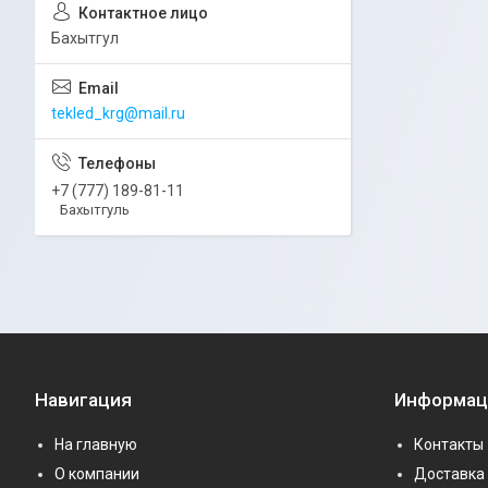
Бахытгул
tekled_krg@mail.ru
+7 (777) 189-81-11
Бахытгуль
Навигация
Информац
На главную
Контакты
О компании
Доставка 