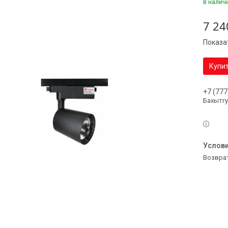
В налич
7 24
Показа
Купи
+7 (777
Бахытг
возвра