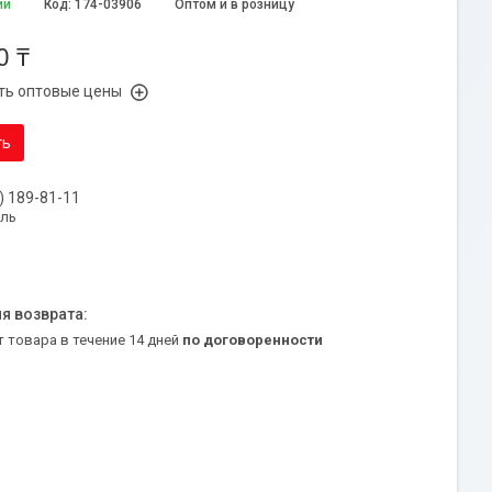
ии
Код:
174-03906
Оптом и в розницу
0 ₸
ть оптовые цены
ть
) 189-81-11
уль
т товара в течение 14 дней
по договоренности