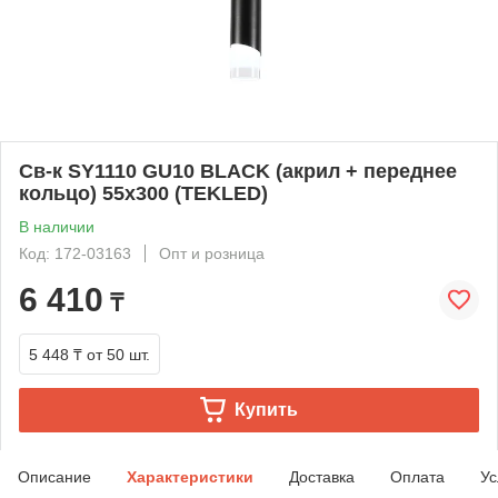
Св-к SY1110 GU10 BLACK (акрил + переднее
кольцо) 55x300 (TEKLED)
В наличии
Код: 172-03163
Опт и розница
6 410
₸
5 448 ₸
от 50 шт.
Купить
Описание
Характеристики
Доставка
Оплата
Ус