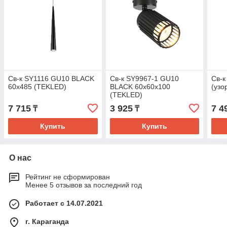
Св-к SY1116 GU10 BLACK
Св-к SY9967-1 GU10
Св-
60x485 (TEKLED)
BLACK 60x60x100
(узо
(TEKLED)
7 715
3 925
7 4
₸
₸
Купить
Купить
О нас
Рейтинг не сформирован
Менее 5 отзывов за последний год
Работает с 14.07.2021
г. Караганда