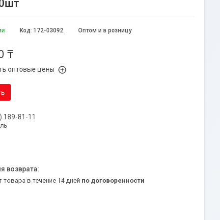
10шт
ии
Код:
172-03092
Оптом и в розницу
0 ₸
ть оптовые цены
ть
) 189-81-11
уль
т товара в течение 14 дней
по договоренности