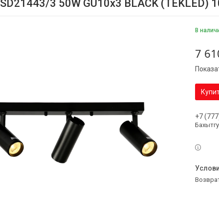
 SD21443/3 50W GU10x3 BLACK (TEKLED) 
В налич
7 61
Показа
Купи
+7 (777
Бахытг
возвра