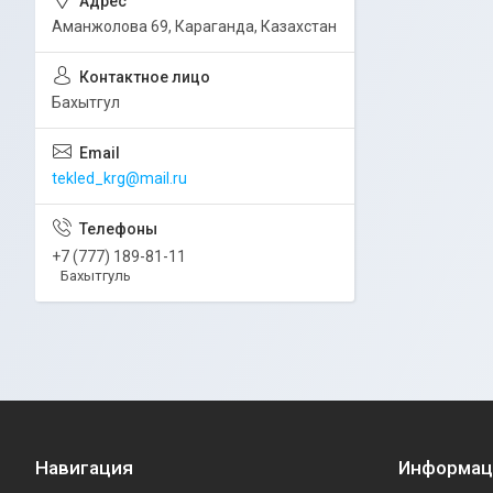
Аманжолова 69, Караганда, Казахстан
Бахытгул
tekled_krg@mail.ru
+7 (777) 189-81-11
Бахытгуль
Навигация
Информац