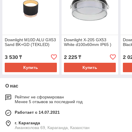
Downlight M10D ALU GX53
Downlight X-205 GX53
Down
Sand BK+GD (TEKLED)
White d100x60mm IP65 )
Blac
3 530
2 225
2 0
₸
₸
Купить
Купить
О нас
Рейтинг не сформирован
Менее 5 отзывов за последний год
Работает с 14.07.2021
г. Караганда
Аманжолова 69, Караганда, Казахстан